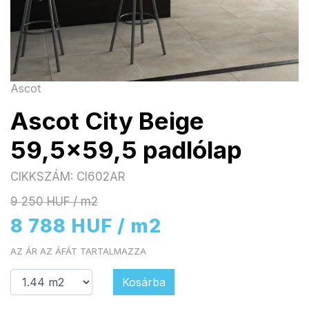
Ascot
Ascot City Beige
59,5x59,5 padlólap
CIKKSZÁM: CI602AR
9 250 HUF / m2
8 788 HUF / m2
AZ ÁR AZ ÁFÁT TARTALMAZZA
Kosárba