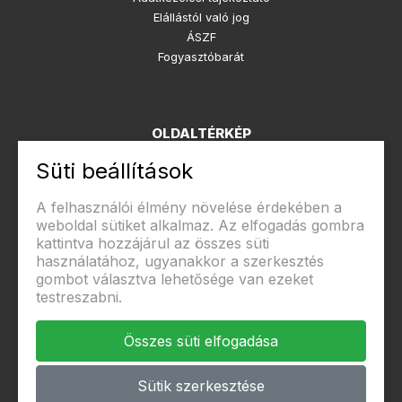
Elállástól való jog
ÁSZF
Fogyasztóbarát
OLDALTÉRKÉP
Rólunk
Süti beállítások
Kapcsolat
A felhasználói élmény növelése érdekében a
weboldal sütiket alkalmaz. Az elfogadás gombra
kattintva hozzájárul az összes süti
használatához, ugyanakkor a szerkesztés
Biztonságos fizetés
gombot választva lehetősége van ezeket
testreszabni.
Összes süti elfogadása
Sütik szerkesztése