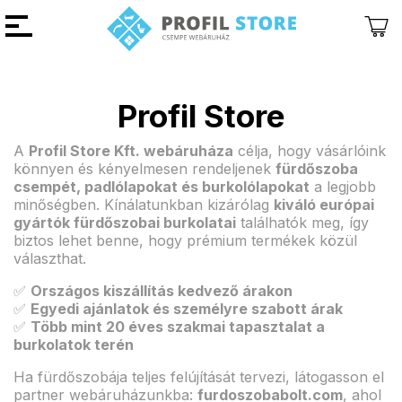
Profil Store
Vissza
Vissza
A
Profil Store Kft. webáruháza
célja, hogy vásárlóink
könnyen és kényelmesen rendeljenek
fürdőszoba
csempét, padlólapokat és burkolólapokat
a legjobb
minőségben. Kínálatunkban kizárólag
kiváló európai
gyártók fürdőszobai burkolatai
találhatók meg, így
biztos lehet benne, hogy prémium termékek közül
választhat.
✅
Országos kiszállítás kedvező árakon
✅
Egyedi ajánlatok és személyre szabott árak
✅
Több mint 20 éves szakmai tapasztalat a
burkolatok terén
Ha fürdőszobája teljes felújítását tervezi, látogasson el
partner webáruházunkba:
furdoszobabolt.com
, ahol