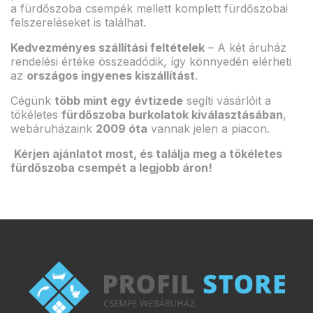
a fürdőszoba csempék mellett komplett fürdőszobai
felszereléseket is találhat.
Kedvezményes szállítási feltételek
– A két áruház
rendelési értéke összeadódik, így könnyedén elérheti
az
országos ingyenes kiszállítást
.
Cégünk
több mint egy évtizede
segíti vásárlóit a
tökéletes
fürdőszoba burkolatok kiválasztásában
,
webáruházaink
2009 óta
vannak jelen a piacon.
Kérjen ajánlatot most, és találja meg a tökéletes
fürdőszoba csempét a legjobb áron!