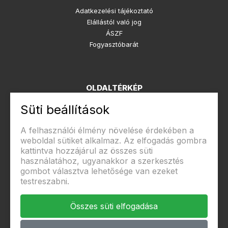
Adatkezelési tájékoztató
Elállástól való jog
ÁSZF
Fogyasztóbarát
OLDALTÉRKÉP
Rólunk
Süti beállítások
Kapcsolat
A felhasználói élmény növelése érdekében a
weboldal sütiket alkalmaz. Az elfogadás gombra
kattintva hozzájárul az összes süti
használatához, ugyanakkor a szerkesztés
Biztonságos fizetés
gombot választva lehetősége van ezeket
testreszabni.
Összes süti elfogadása