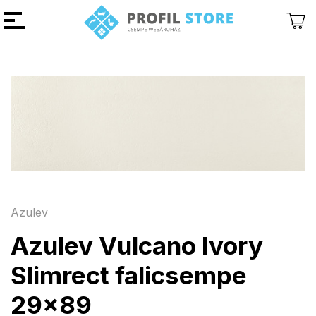
Vissza
Vissza
Azulev
Azulev Vulcano Ivory
Slimrect falicsempe
29x89