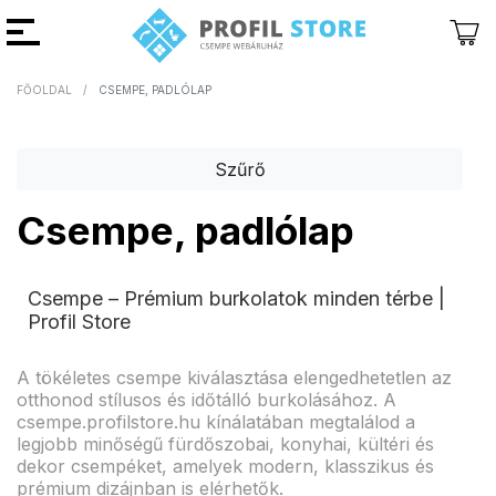
FŐOLDAL
CSEMPE, PADLÓLAP
Vissza
Vissza
Szűrő
Csempe, padlólap
Csempe – Prémium burkolatok minden térbe |
Profil Store
A tökéletes csempe kiválasztása elengedhetetlen az
otthonod stílusos és időtálló burkolásához. A
csempe.profilstore.hu kínálatában megtalálod a
legjobb minőségű fürdőszobai, konyhai, kültéri és
dekor csempéket, amelyek modern, klasszikus és
prémium dizájnban is elérhetők.