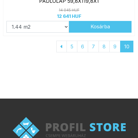
PADLÓLAP 59,8X119,8X1
14 045 HUF
12 641 HUF
Kosárba
5
6
7
8
9
10