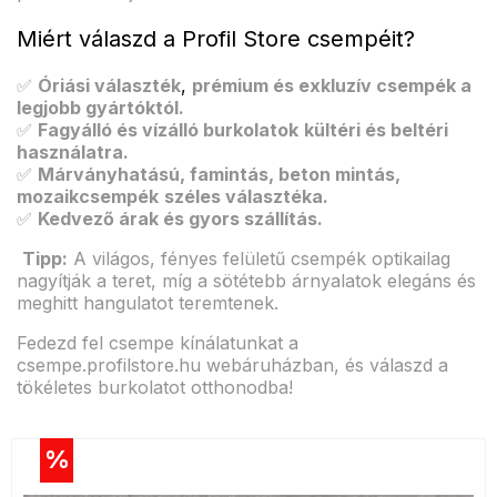
Miért válaszd a Profil Store csempéit?
✅
Óriási választék
,
prémium és exkluzív csempék a
legjobb gyártóktól.
✅
Fagyálló és vízálló burkolatok
kültéri és beltéri
használatra.
✅
Márványhatású, famintás, beton mintás,
mozaikcsempék
széles választéka.
✅
Kedvező árak és gyors szállítás.
Tipp:
A világos, fényes felületű csempék optikailag
nagyítják a teret, míg a sötétebb árnyalatok elegáns és
meghitt hangulatot teremtenek.
Fedezd fel csempe kínálatunkat a
csempe.profilstore.hu webáruházban, és válaszd a
tökéletes burkolatot otthonodba!
%