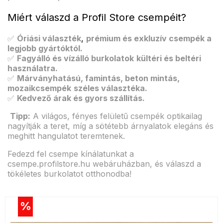
Miért válaszd a Profil Store csempéit?
✅
Óriási választék
,
prémium és exkluzív csempék a
legjobb gyártóktól.
✅
Fagyálló és vízálló burkolatok
kültéri és beltéri
használatra.
✅
Márványhatású, famintás, beton mintás,
mozaikcsempék
széles választéka.
✅
Kedvező árak és gyors szállítás.
Tipp:
A világos, fényes felületű csempék optikailag
nagyítják a teret, míg a sötétebb árnyalatok elegáns és
meghitt hangulatot teremtenek.
Fedezd fel csempe kínálatunkat a
csempe.profilstore.hu webáruházban, és válaszd a
tökéletes burkolatot otthonodba!
%