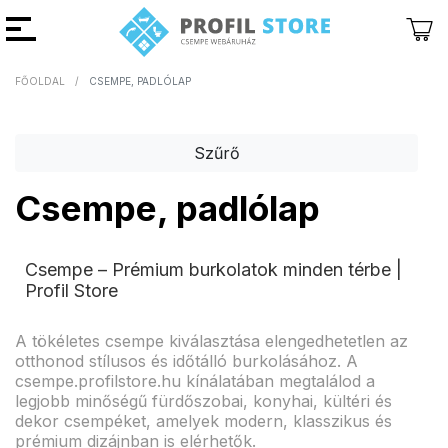
FŐOLDAL
CSEMPE, PADLÓLAP
Vissza
Vissza
Szűrő
Csempe, padlólap
Csempe – Prémium burkolatok minden térbe |
Profil Store
A tökéletes csempe kiválasztása elengedhetetlen az
otthonod stílusos és időtálló burkolásához. A
csempe.profilstore.hu kínálatában megtalálod a
legjobb minőségű fürdőszobai, konyhai, kültéri és
dekor csempéket, amelyek modern, klasszikus és
prémium dizájnban is elérhetők.