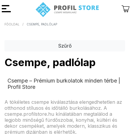
FŐOLDAL
CSEMPE, PADLÓLAP
Vissza
Vissza
Szűrő
Csempe, padlólap
Csempe – Prémium burkolatok minden térbe |
Profil Store
A tökéletes csempe kiválasztása elengedhetetlen az
otthonod stílusos és időtálló burkolásához. A
csempe.profilstore.hu kínálatában megtalálod a
legjobb minőségű fürdőszobai, konyhai, kültéri és
dekor csempéket, amelyek modern, klasszikus és
prémium dizájnban is elérhetők.