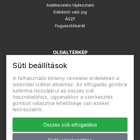
Adatkezelési tájékoztató
Elállástól való jog
ÁSZF
Fogyasztóbarát
OLDALTÉRKÉP
Süti beállítások
Rólunk
Kapcsolat
A felhasználói élmény növelése érdekében a
weboldal sütiket alkalmaz. Az elfogadás gombra
kattintva hozzájárul az összes süti
használatához, ugyanakkor a szerkesztés
Biztonságos fizetés
gombot választva lehetősége van ezeket
testreszabni.
Összes süti elfogadása