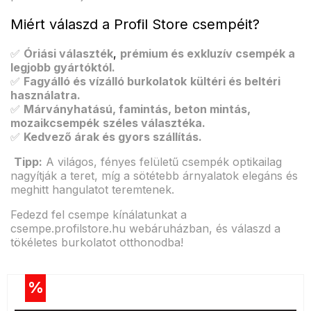
Miért válaszd a Profil Store csempéit?
✅
Óriási választék
,
prémium és exkluzív csempék a
legjobb gyártóktól.
✅
Fagyálló és vízálló burkolatok
kültéri és beltéri
használatra.
✅
Márványhatású, famintás, beton mintás,
mozaikcsempék
széles választéka.
✅
Kedvező árak és gyors szállítás.
Tipp:
A világos, fényes felületű csempék optikailag
nagyítják a teret, míg a sötétebb árnyalatok elegáns és
meghitt hangulatot teremtenek.
Fedezd fel csempe kínálatunkat a
csempe.profilstore.hu webáruházban, és válaszd a
tökéletes burkolatot otthonodba!
%