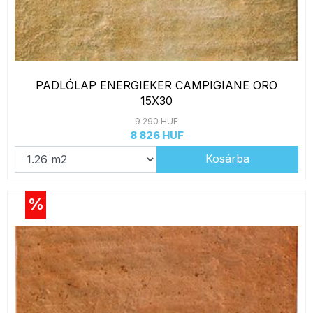
PADLÓLAP ENERGIEKER CAMPIGIANE ORO
15X30
9 290 HUF
8 826 HUF
Kosárba
%