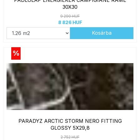
PADLÓLAP ENERGIEKER CAMPIGIANE RAME
30X30
9 290 HUF
8 826 HUF
Kosárba
%
PARADYZ ARCTIC STORM NERO FITTING
GLOSSY 5X29,8
2 752 HUF