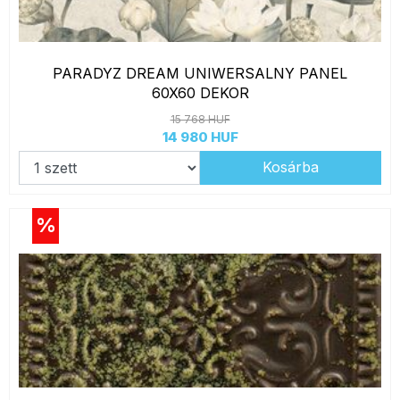
PARADYZ DREAM UNIWERSALNY PANEL
60X60 DEKOR
15 768 HUF
14 980 HUF
Kosárba
%