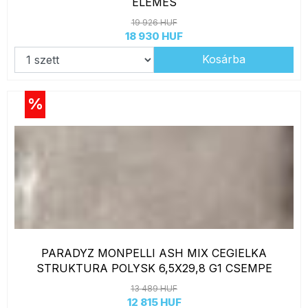
ELEMES
19 926 HUF
18 930 HUF
Kosárba
%
PARADYZ MONPELLI ASH MIX CEGIELKA
STRUKTURA POLYSK 6,5X29,8 G1 CSEMPE
13 489 HUF
12 815 HUF