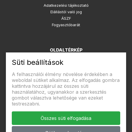
Adatkezelési tájékoztató
Elállástól való jog
ÁSZF
Fogyasztóbarát
OLDALTÉRKÉP
Süti beállítások
Rólunk
Kapcsolat
A felhasználói élmény növelése érdekében a
weboldal sütiket alkalmaz. Az elfogadás gombra
kattintva hozzájárul az összes süti
használatához, ugyanakkor a szerkesztés
Biztonságos fizetés
gombot választva lehetősége van ezeket
testreszabni.
Összes süti elfogadása