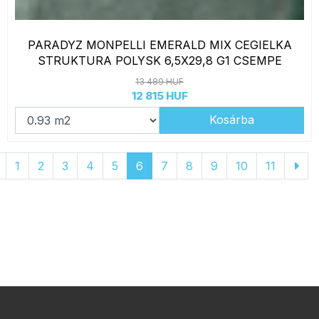
PARADYZ MONPELLI EMERALD MIX CEGIELKA
STRUKTURA POLYSK 6,5X29,8 G1 CSEMPE
13 489 HUF
12 815 HUF
Kosárba
1
2
3
4
5
6
7
8
9
10
11