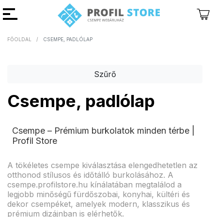
FŐOLDAL
CSEMPE, PADLÓLAP
Vissza
Vissza
Szűrő
Csempe, padlólap
Csempe – Prémium burkolatok minden térbe |
Profil Store
A tökéletes csempe kiválasztása elengedhetetlen az
otthonod stílusos és időtálló burkolásához. A
csempe.profilstore.hu kínálatában megtalálod a
legjobb minőségű fürdőszobai, konyhai, kültéri és
dekor csempéket, amelyek modern, klasszikus és
prémium dizájnban is elérhetők.