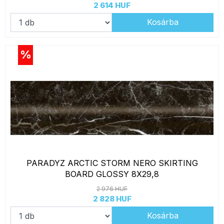
2 614 HUF
Kosárba
%
PARADYZ ARCTIC STORM NERO SKIRTING
BOARD GLOSSY 8X29,8
2 976 HUF
2 828 HUF
Kosárba