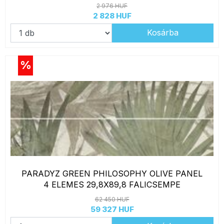
2 976 HUF
2 828 HUF
Kosárba
%
PARADYZ GREEN PHILOSOPHY OLIVE PANEL
4 ELEMES 29,8X89,8 FALICSEMPE
62 450 HUF
59 327 HUF