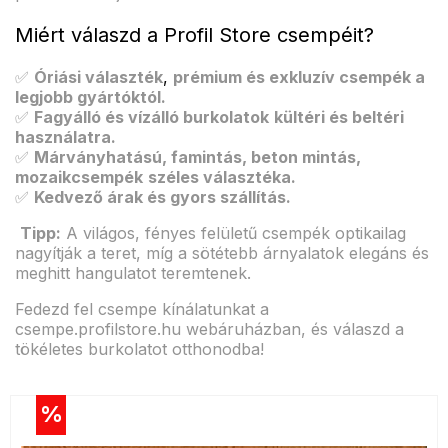
Miért válaszd a Profil Store csempéit?
✅
Óriási választék
,
prémium és exkluzív csempék a
legjobb gyártóktól.
✅
Fagyálló és vízálló burkolatok
kültéri és beltéri
használatra.
✅
Márványhatású, famintás, beton mintás,
mozaikcsempék
széles választéka.
✅
Kedvező árak és gyors szállítás.
Tipp:
A világos, fényes felületű csempék optikailag
nagyítják a teret, míg a sötétebb árnyalatok elegáns és
meghitt hangulatot teremtenek.
Fedezd fel csempe kínálatunkat a
csempe.profilstore.hu webáruházban, és válaszd a
tökéletes burkolatot otthonodba!
%