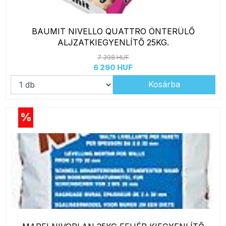
BAUMIT NIVELLO QUATTRO ÖNTERÜLŐ
ALJZATKIEGYENLÍTŐ 25KG.
7 398 HUF
6 290 HUF
Kosárba
%