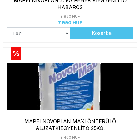
MAPEI NIVOPLAN 25KG FEHÉR KIEGYENLÍTŐ
HABARCS
8 890 HUF
7 990 HUF
Kosárba
%
MAPEI NOVOPLAN MAXI ÖNTERÜLŐ
ALJZATKIEGYENLÍTŐ 25KG.
8 400 HUF